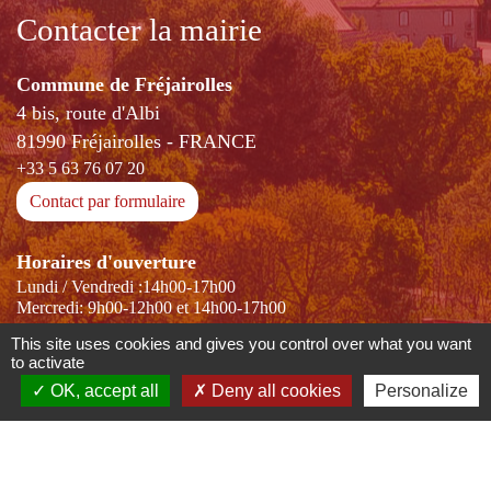
Contacter la mairie
Commune de Fréjairolles
4 bis, route d'Albi
81990 Fréjairolles - FRANCE
+33 5 63 76 07 20
Contact par formulaire
Horaires d'ouverture
Lundi / Vendredi :14h00-17h00
Mercredi: 9h00-12h00 et 14h00-17h00
This site uses cookies and gives you control over what you want
to activate
OK, accept all
Deny all cookies
Personalize
-
-
-
Mentions légales
Politique de confidentialité
Accessibilité
-
Plan du site
Gestion des cookies