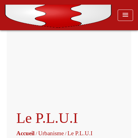
menu
Le P.L.U.I
Accueil
Urbanisme
Le P.L.U.I
/
/