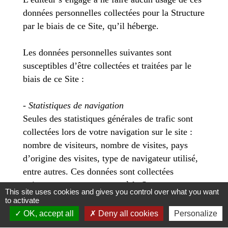
données personnelles collectées pour la Structure
par le biais de ce Site, qu’il héberge.
Les données personnelles suivantes sont
susceptibles d’être collectées et traitées par le
biais de ce Site :
-
Statistiques de navigation
Seules des statistiques générales de trafic sont
collectées lors de votre navigation sur le site :
nombre de visiteurs, nombre de visites, pays
d’origine des visites, type de navigateur utilisé,
entre autres. Ces données sont collectées
uniquement pour permettre à la Structure
This site uses cookies and gives you control over what you want
d’analyser la fréquentation de ses pages
to activate
d'information, afin notamment d'en améliorer le
OK, accept all
Deny all cookies
Personalize
contenu. Les données relatives à la navigation ne